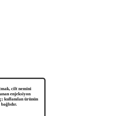
tmak, cilt nemini
lanan enjeksiyon
ç; kullanılan ürünün
bağlıdır.