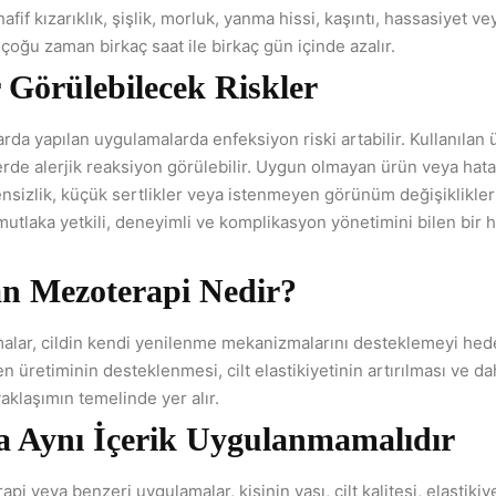
afif kızarıklık, şişlik, morluk, yanma hissi, kaşıntı, hassasiyet ve
r çoğu zaman birkaç saat ile birkaç gün içinde azalır.
Görülebilecek Riskler
arda yapılan uygulamalarda enfeksiyon riski artabilir. Kullanılan 
lerde alerjik reaksiyon görülebilir. Uygun olmayan ürün veya hatal
ensizlik, küçük sertlikler veya istenmeyen görünüm değişiklikleri
tlaka yetkili, deneyimli ve komplikasyon yönetimini bilen bir 
an Mezoterapi Nedir?
alar, cildin kendi yenilenme mekanizmalarını desteklemeyi hed
n üretiminin desteklenmesi, cilt elastikiyetinin artırılması ve da
yaklaşımın temelinde yer alır.
a Aynı İçerik Uygulanmamalıdır
pi veya benzeri uygulamalar, kişinin yaşı, cilt kalitesi, elastiki