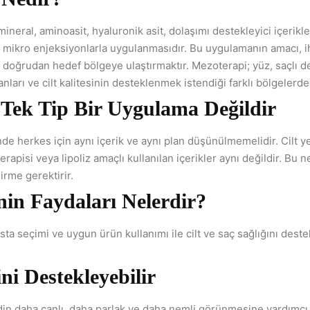
ineral, aminoasit, hyaluronik asit, dolaşımı destekleyici içerikle
ına mikro enjeksiyonlarla uygulanmasıdır. Bu uygulamanın amacı, 
ri doğrudan hedef bölgeye ulaştırmaktır. Mezoterapi; yüz, saçlı d
ları ve cilt kalitesinin desteklenmek istendiği farklı bölgelerde k
 Tek Tip Bir Uygulama Değildir
de herkes için aynı içerik ve aynı plan düşünülmemelidir. Cilt ye
erapisi veya lipoliz amaçlı kullanılan içerikler aynı değildir. Bu
irme gerektirir.
in Faydaları Nelerdir?
ta seçimi ve uygun ürün kullanımı ile cilt ve saç sağlığını deste
ini Destekleyebilir
din daha canlı, daha parlak ve daha nemli görünmesine yardımcı o