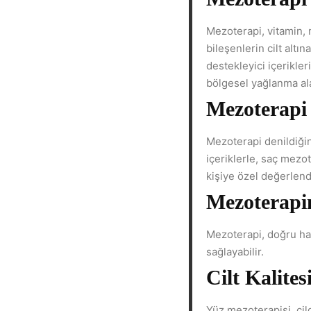
Mezoterapi, vitamin, m
bileşenlerin cilt alt
destekleyici içerikle
bölgesel yağlanma alan
Mezoterapi
Mezoterapi denildiğin
içeriklerle, saç mezot
kişiye özel değerlend
Mezoterapin
Mezoterapi, doğru has
sağlayabilir.
Cilt Kalites
Yüz mezoterapisi, cil