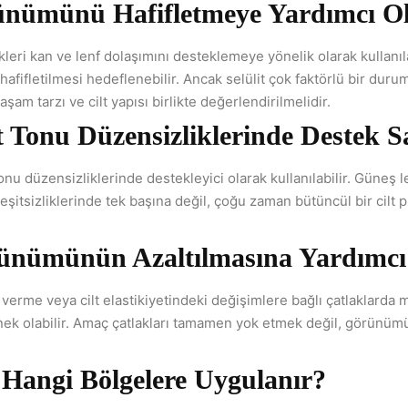
ünümünü Hafifletmeye Yardımcı Ol
kleri kan ve lenf dolaşımını desteklemeye yönelik olarak kullanıl
afifletilmesi hedeflenebilir. Ancak selülit çok faktörlü bir dur
şam tarzı ve cilt yapısı birlikte değerlendirilmelidir.
t Tonu Düzensizliklerinde Destek S
onu düzensizliklerinde destekleyici olarak kullanılabilir. Güneş l
 eşitsizliklerinde tek başına değil, çoğu zaman bütüncül bir cilt p
ünümünün Azaltılmasına Yardımcı 
ıp verme veya cilt elastikiyetindeki değişimlere bağlı çatlaklarda
enek olabilir. Amaç çatlakları tamamen yok etmek değil, görünüm
 Hangi Bölgelere Uygulanır?