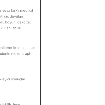
r veya farklı medikal
ihtiyaç duyulan
eri, boyun, dekolte,
ullanılabilir.
nileme için kullanılan
 nedenle mezoterapi
kleyici sonuçlar
labilir. İnce