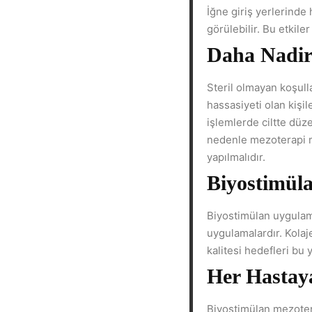
İğne giriş yerlerinde h
görülebilir. Bu etkile
Daha Nadir 
Steril olmayan koşull
hassasiyeti olan kişi
işlemlerde ciltte düz
nedenle mezoterapi mu
yapılmalıdır.
Biyostimül
Biyostimülan uygulam
uygulamalardır. Kolaje
kalitesi hedefleri bu 
Her Hastay
Biyostimülan mezotera