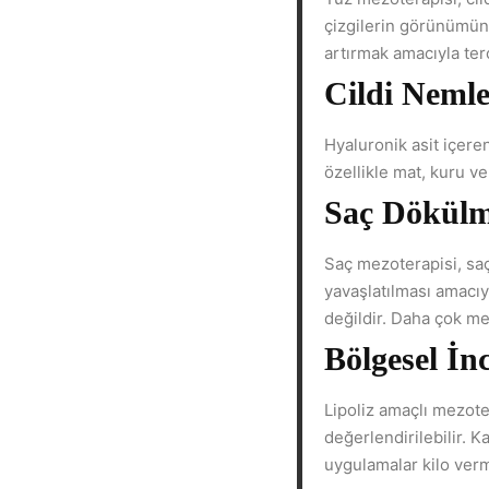
çizgilerin görünümünü
artırmak amacıyla terc
Cildi Nemle
Hyaluronik asit içere
özellikle mat, kuru v
Saç Dökülme
Saç mezoterapisi, sa
yavaşlatılması amacıy
değildir. Daha çok m
Bölgesel İn
Lipoliz amaçlı mezote
değerlendirilebilir. 
uygulamalar kilo ver