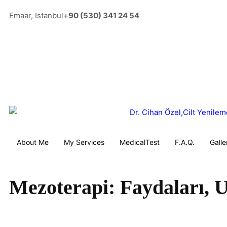
Emaar, Istanbul
+
90 (530) 341 24 54
About Me
My Services
MedicalTest
F.A.Q.
Galle
Mezoterapi: Faydaları, U