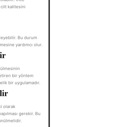
lt kalitesini
leyebilir. Bu durum
nmesine yardımcı olur.
ir
külmesinin
etiren bir yöntem
lik bir uygulamadır.
lir
i olarak
yapılması gerekir. Bu
nülmelidir.