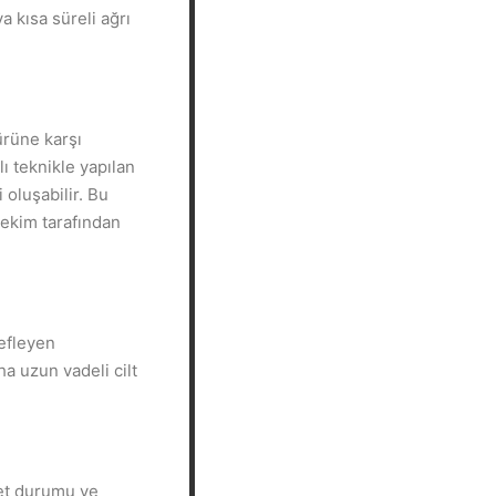
ya kısa süreli ağrı
ürüne karşı
ı teknikle yapılan
 oluşabilir. Bu
hekim tarafından
efleyen
ha uzun vadeli cilt
yet durumu ve