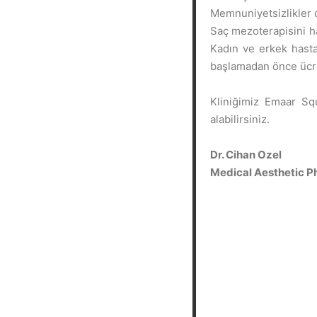
Memnuniyetsizlikler ç
Saç mezoterapisini ha
Kadın ve erkek hasta
başlamadan önce ücret
Kliniğimiz Emaar Squ
alabilirsiniz.
Dr. Cihan Ozel
Medical Aesthetic P