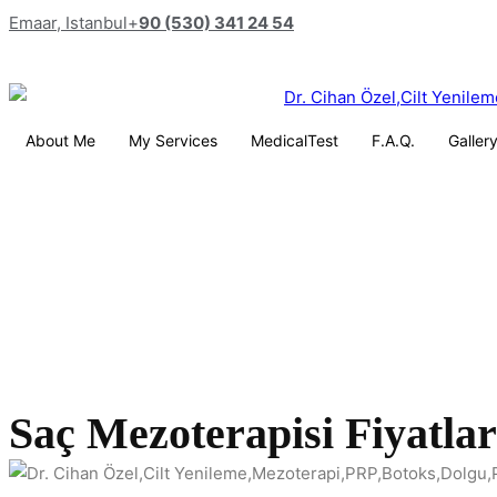
Emaar, Istanbul
+
90 (530) 341 24 54
About Me
My Services
MedicalTest
F.A.Q.
Galler
Saç Mezoterapisi Fiyatlar