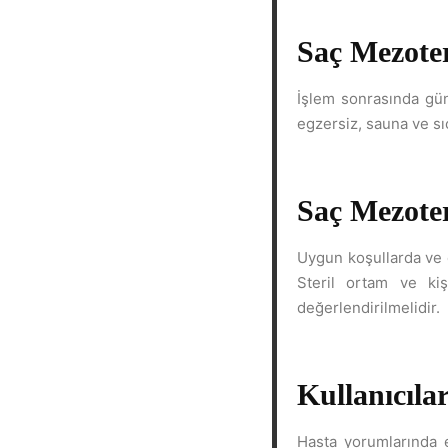
Saç Mezoter
İşlem sonrasında gün
egzersiz, sauna ve sı
Saç Mezoter
Uygun koşullarda ve d
Steril ortam ve ki
değerlendirilmelidir.
Kullanıcıla
Hasta yorumlarında e