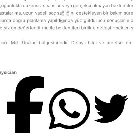
oğunlukla düzensiz seanslar veya gerçekçi olmayan beklentilerle 
stalarıma, uzun vadeli saç sağlığını destekleyen bir bakım sür
larda doğru planlama yapıldığında yüz güldürücü sonuçlar elde
siz ön değerlendirme ile beklentileri birlikte netleştirmek en sa
are Mall Ünalan bölgesindedir. Detaylı bilgi ve ücretsiz ön
hysician
Share on Twitter