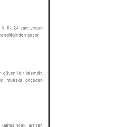
ir. İlk 24 saat yoğun
 kendiliğinden geçer.
 güvenli bir işlemdir.
rik mutlaka önceden
litesindeki artıştır.