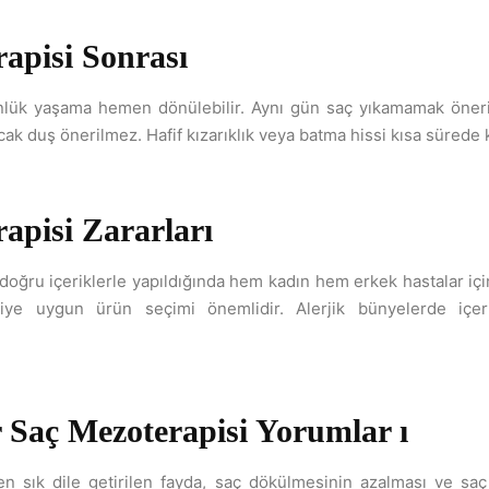
apisi Sonrası
lük yaşama hemen dönülebilir. Aynı gün saç yıkamamak öneril
cak duş önerilmez. Hafif kızarıklık veya batma hissi kısa sürede
apisi Zararları
oğru içeriklerle yapıldığında hem kadın hem erkek hastalar için
şiye uygun ürün seçimi önemlidir. Alerjik bünyelerde içe
r Saç Mezoterapisi Yorumlar ı
n sık dile getirilen fayda, saç dökülmesinin azalması ve saç ka