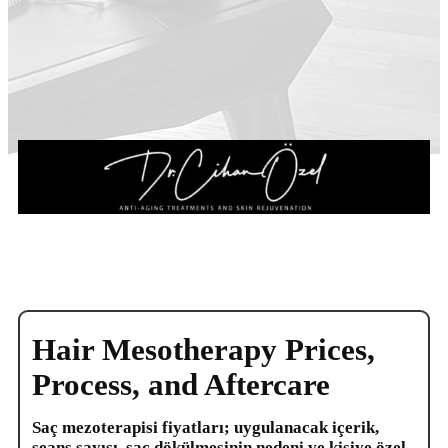
Hair Mesotherapy Prices,
Process, and Aftercare
Saç mezoterapisi fiyatları; uygulanacak içerik,
seans sayısı, saç dökülmesinin nedeni ve kişiye özel