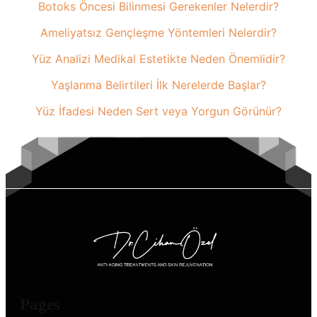
Botoks Öncesi Bilinmesi Gerekenler Nelerdir?
Ameliyatsız Gençleşme Yöntemleri Nelerdir?
Yüz Analizi Medikal Estetikte Neden Önemlidir?
Yaşlanma Belirtileri İlk Nerelerde Başlar?
Yüz İfadesi Neden Sert veya Yorgun Görünür?
Pages