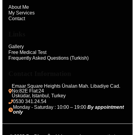
About Me
My Services
Contact
Links
Gallery
Free Medical Test
Frequently Asked Questions (Turkish)
Contact Information
Emaar Square Heights Ünalan Mah. Libadiye Cad. 
No:82E Flat:24
Üsküdar, Istanbul, Turkey 
0530 341.24.54
Monday - Saturday : 10:00 – 19:00 
By appointment 
only 