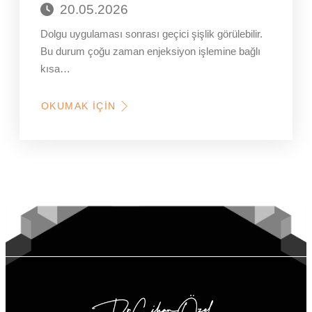
20.05.2026
Dolgu uygulaması sonrası geçici şişlik görülebilir.
Bu durum çoğu zaman enjeksiyon işlemine bağlı
kısa…
OKUMAK İÇIN
HAKKINDA
DOLGU
YAPTIRMAK
YÜZÜ
ŞIŞIRIR
MI?
DOĞAL
GÖRÜNÜM
NASIL
KORUNUR?