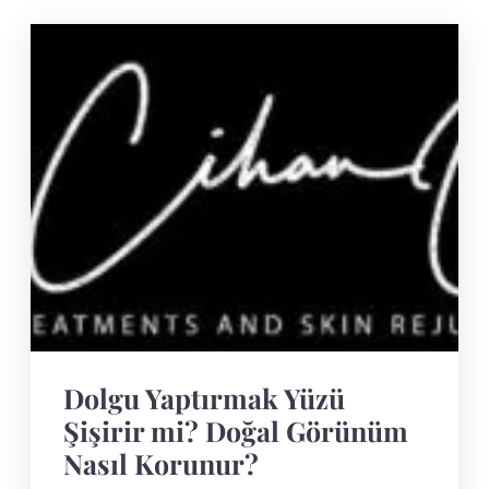
Dolgu Yaptırmak Yüzü
Şişirir mi? Doğal Görünüm
Nasıl Korunur?