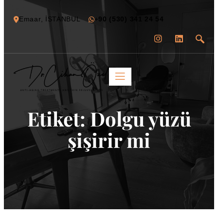
Emaar, İSTANBUL
+
90 (530) 341 24 54
Etiket:
Dolgu yüzü
şişirir mi