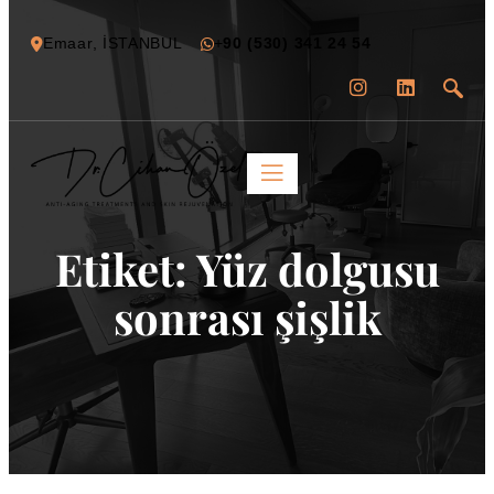
Emaar, İSTANBUL
+
90 (530) 341 24 54
Etiket:
Yüz dolgusu
sonrası şişlik