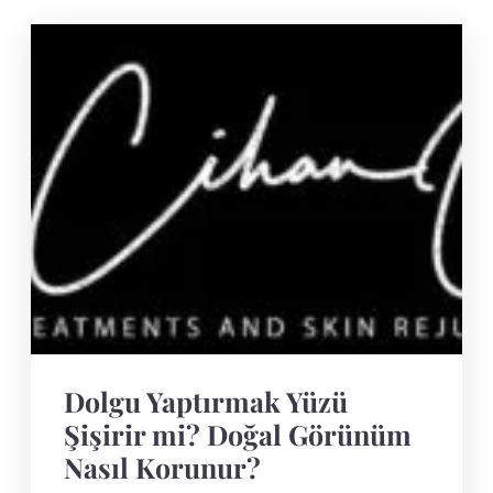
Dolgu Yaptırmak Yüzü
Şişirir mi? Doğal Görünüm
Nasıl Korunur?