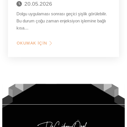
20.05.2026
Dolgu uygulaması sonrası geçici şişlik görülebilir.
Bu durum çoğu zaman enjeksiyon işlemine bağlı
kısa…
OKUMAK İÇIN
HAKKINDA
DOLGU
YAPTIRMAK
YÜZÜ
ŞIŞIRIR
MI?
DOĞAL
GÖRÜNÜM
NASIL
KORUNUR?