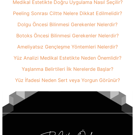
Medikal Estetikte Doğru Uygulama Nasıl Seçilir?
Peeling Sonrası Ciltte Nelere Dikkat Edilmelidir?
Dolgu Öncesi Bilinmesi Gerekenler Nelerdir?
Botoks Öncesi Bilinmesi Gerekenler Nelerdir?
Ameliyatsız Gençleşme Yöntemleri Nelerdir?
Yüz Analizi Medikal Estetikte Neden Önemlidir?
Yaşlanma Belirtileri İlk Nerelerde Başlar?
Yüz İfadesi Neden Sert veya Yorgun Görünür?