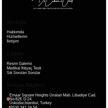
Sayfalar
Hakkımda
Hizmetlerim
İletişim
Linkler
Resim Galerisi
Medikal İhtiyaç Testi
Sık Sorulan Sorular
İletişim Bilgileri
Emaar Square Heights Ünalan Mah. Libadiye Cad. 
No:82E D:24
Üsküdar,İstanbul, Turkey 
0530 341.24.54