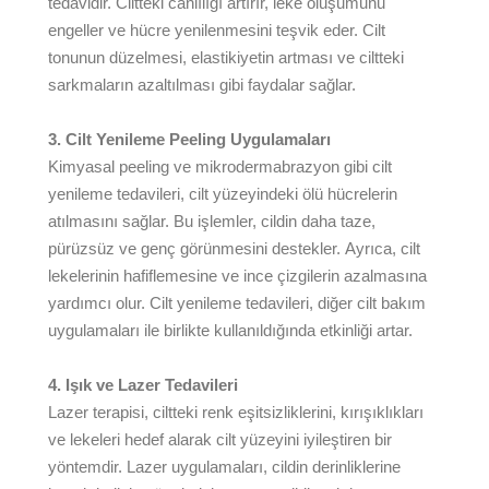
tedavidir. Ciltteki canlılığı artırır, leke oluşumunu
engeller ve hücre yenilenmesini teşvik eder. Cilt
tonunun düzelmesi, elastikiyetin artması ve ciltteki
sarkmaların azaltılması gibi faydalar sağlar.
3. Cilt Yenileme Peeling Uygulamaları
Kimyasal peeling ve mikrodermabrazyon gibi cilt
yenileme tedavileri, cilt yüzeyindeki ölü hücrelerin
atılmasını sağlar. Bu işlemler, cildin daha taze,
pürüzsüz ve genç görünmesini destekler. Ayrıca, cilt
lekelerinin hafiflemesine ve ince çizgilerin azalmasına
yardımcı olur. Cilt yenileme tedavileri, diğer cilt bakım
uygulamaları ile birlikte kullanıldığında etkinliği artar.
4. Işık ve Lazer Tedavileri
Lazer terapisi, ciltteki renk eşitsizliklerini, kırışıklıkları
ve lekeleri hedef alarak cilt yüzeyini iyileştiren bir
yöntemdir. Lazer uygulamaları, cildin derinliklerine