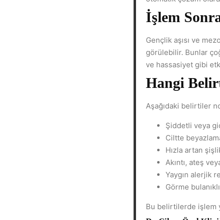
İşlem Sonra
Gençlik aşısı ve mezot
görülebilir. Bunlar ço
ve hassasiyet gibi etk
Hangi Belir
Aşağıdaki belirtiler 
Şiddetli veya gi
Ciltte beyazla
Hızla artan şişli
Akıntı, ateş ve
Yaygın alerjik r
Görme bulanıkl
Bu belirtilerde işlem 