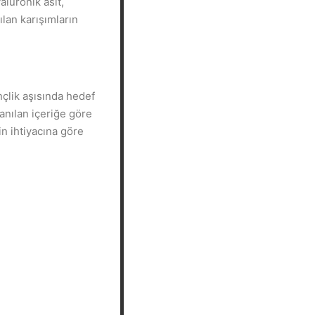
aluronik asit,
ılan karışımların
nçlik aşısında hedef
lanılan içeriğe göre
in ihtiyacına göre