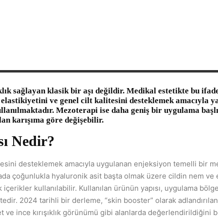
klık sağlayan klasik bir aşı değildir. Medikal estetikte bu ifade
 elastikiyetini ve genel cilt kalitesini desteklemek amacıyla 
llanılmaktadır. Mezoterapi ise daha geniş bir uygulama başlı
lan karışıma göre değişebilir.
sı Nedir?
alitesini desteklemek amacıyla uygulanan enjeksiyon temelli bir m
da çoğunlukla hyaluronik asit başta olmak üzere cildin nem ve e
içerikler kullanılabilir. Kullanılan ürünün yapısı, uygulama bölg
dir. 2024 tarihli bir derleme, “skin booster” olarak adlandırılan
t ve ince kırışıklık görünümü gibi alanlarda değerlendirildiğini b