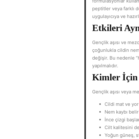
formülasyonlar kullanı
peptitler veya farklı 
uygulayıcıya ve hazırl
Etkileri Ay
Gençlik aşısı ve mezo
çoğunlukla cildin nem
değişir. Bu nedenle “
yapılmalıdır.
Kimler İçin
Gençlik aşısı veya mez
Cildi mat ve yo
Nem kaybı belirg
İnce çizgi başla
Cilt kalitesini 
Yoğun güneş, str