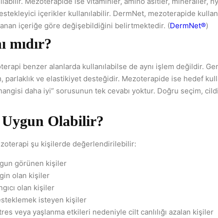
labilir. Mezoterapide ise vitaminler, amino asitler, mineraller, hy
destekleyici içerikler kullanılabilir. DermNet, mezoterapide kullan
anan içeriğe göre değişebildiğini belirtmektedir. (
DermNet®
)
nı mıdır?
terapi benzer alanlarda kullanılabilse de aynı işlem değildir. Ge
, parlaklık ve elastikiyet desteğidir. Mezoterapide ise hedef kul
hangisi daha iyi” sorusunun tek cevabı yoktur. Doğru seçim, cild
 Uygun Olabilir?
oterapi şu kişilerde değerlendirilebilir:
rgun görünen kişiler
in olan kişiler
ngıcı olan kişiler
desteklemek isteyen kişiler
es veya yaşlanma etkileri nedeniyle cilt canlılığı azalan kişiler