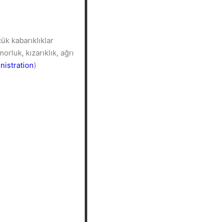
çük kabarıklıklar
rluk, kızarıklık, ağrı
nistration
)