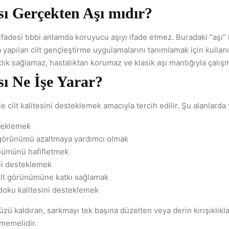
sı Gerçekten Aşı mıdır?
 ifadesi tıbbi anlamda koruyucu aşıyı ifade etmez. Buradaki “aşı” 
 yapılan cilt gençleştirme uygulamalarını tanımlamak için kullan
lık sağlamaz, hastalıktan korumaz ve klasik aşı mantığıyla çalış
sı Ne İşe Yarar?
le cilt kalitesini desteklemek amacıyla tercih edilir. Şu alanlarda 
steklemek
görünümü azaltmaya yardımcı olmak
ünümünü hafifletmek
ini desteklemek
cilt görünümüne katkı sağlamak
 doku kalitesini desteklemek
zü kaldıran, sarkmayı tek başına düzelten veya derin kırışıklık
lmemelidir.