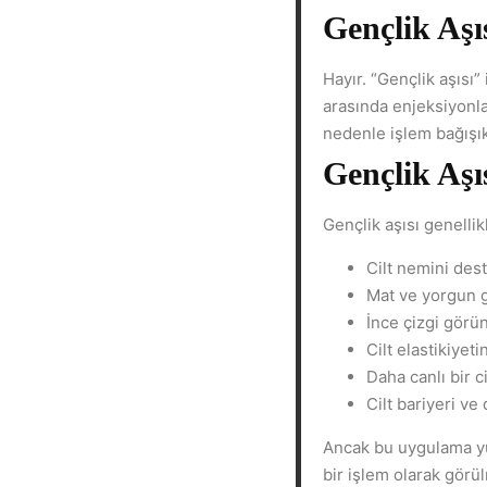
Gençlik Aşı
Hayır. “Gençlik aşısı”
arasında enjeksiyonla
nedenle işlem bağışık
Gençlik Aşı
Gençlik aşısı genellik
Cilt nemini de
Mat ve yorgun 
İnce çizgi gör
Cilt elastikiyet
Daha canlı bir 
Cilt bariyeri ve
Ancak bu uygulama yü
bir işlem olarak görü