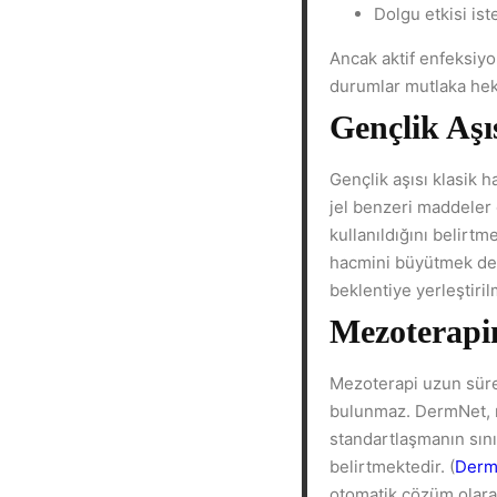
Dolgu etkisi ist
Ancak aktif enfeksiyon
durumlar mutlaka heki
Gençlik Aş
Gençlik aşısı klasik 
jel benzeri maddeler
kullanıldığını belirtme
hacmini büyütmek deği
beklentiye yerleştiril
Mezoterapin
Mezoterapi uzun süred
bulunmaz. DermNet, m
standartlaşmanın sınır
belirtmektedir. (
Derm
otomatik çözüm olara