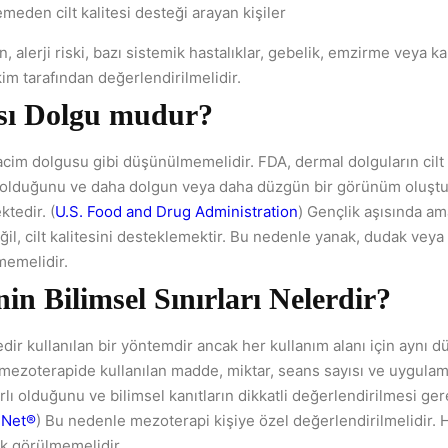
emeden cilt kalitesi desteği arayan kişiler
, alerji riski, bazı sistemik hastalıklar, gebelik, emzirme veya k
m tarafından değerlendirilmelidir.
ısı Dolgu mudur?
hacim dolgusu gibi düşünülmemelidir. FDA, dermal dolguların cilt 
 olduğunu ve daha dolgun veya daha düzgün bir görünüm oluşt
ktedir. (
U.S. Food and Drug Administration
) Gençlik aşısında am
l, cilt kalitesini desteklemektir. Bu nedenle yanak, dudak veya
memelidir.
in Bilimsel Sınırları Nelerdir?
ir kullanılan bir yöntemdir ancak her kullanım alanı için aynı d
ezoterapide kullanılan madde, miktar, seans sayısı ve uygulama
lı olduğunu ve bilimsel kanıtların dikkatli değerlendirilmesi ger
Net®
) Bu nedenle mezoterapi kişiye özel değerlendirilmelidir. H
k görülmemelidir.