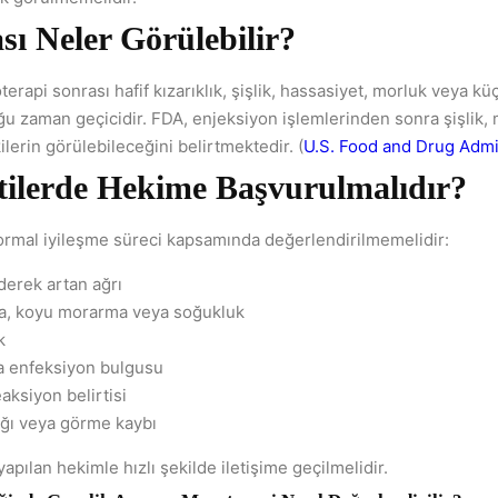
sı Neler Görülebilir?
erapi sonrası hafif kızarıklık, şişlik, hassasiyet, morluk veya kü
ğu zaman geçicidir. FDA, enjeksiyon işlemlerinden sonra şişlik, mo
ilerin görülebileceğini belirtmektedir. (
U.S. Food and Drug Admi
tilerde Hekime Başvurulmalıdır?
normal iyileşme süreci kapsamında değerlendirilmemelidir:
derek artan ağrı
ma, koyu morarma veya soğukluk
k
ya enfeksiyon bulgusu
eaksiyon belirtisi
ığı veya görme kaybı
yapılan hekimle hızlı şekilde iletişime geçilmelidir.