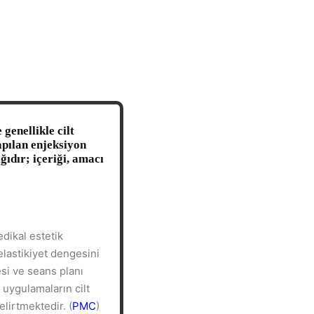
 genellikle cilt
yapılan enjeksiyon
ğıdır; içeriği, amacı
edikal estetik
lastikiyet dengesini
esi ve seans planı
 uygulamaların cilt
elirtmektedir. (
PMC
)