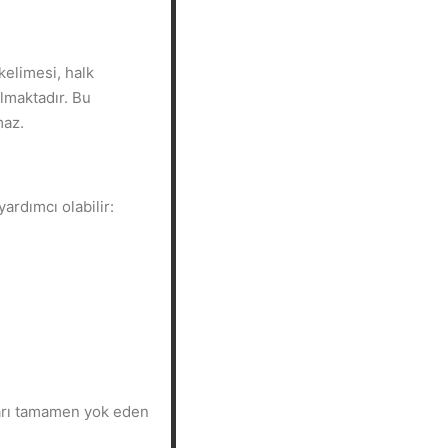
kelimesi, halk
ılmaktadır. Bu
maz.
yardımcı olabilir:
ları tamamen yok eden