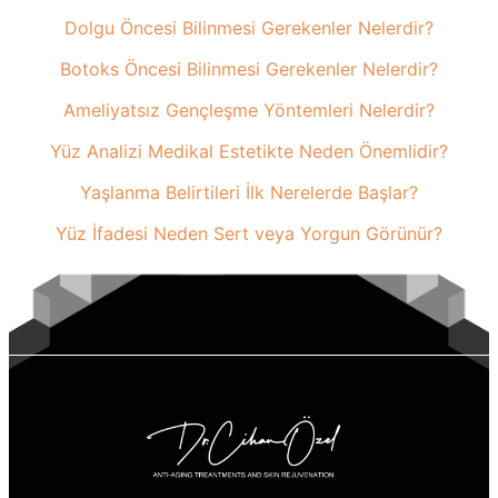
Dolgu Öncesi Bilinmesi Gerekenler Nelerdir?
Botoks Öncesi Bilinmesi Gerekenler Nelerdir?
Ameliyatsız Gençleşme Yöntemleri Nelerdir?
Yüz Analizi Medikal Estetikte Neden Önemlidir?
Yaşlanma Belirtileri İlk Nerelerde Başlar?
Yüz İfadesi Neden Sert veya Yorgun Görünür?