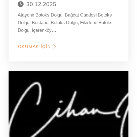
30.12.2025
Ataşehir Botoks Dolgu, Bağdat Caddesi Botoks
Dolgu, Bostancı Botoks Dolgu, Fikirtepe Botoks
Dolgu, İçerenköy…
OKUMAK İÇIN
HAKKINDA
ÜSKÜDAR,
ÜMRANIYE,
KADIKÖY
BOTOKS,
DOLGU
YAPAN
KLINIKLER