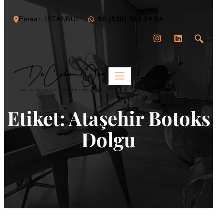
Emaar, İSTANBUL
+
90 (530) 341 24 54
Etiket:
Ataşehir Botoks
Dolgu