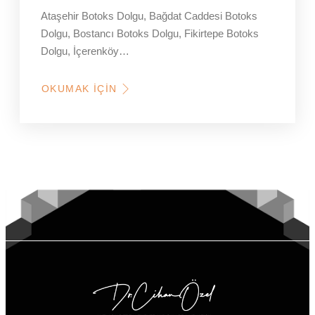
Ataşehir Botoks Dolgu, Bağdat Caddesi Botoks
Dolgu, Bostancı Botoks Dolgu, Fikirtepe Botoks
Dolgu, İçerenköy…
OKUMAK İÇIN
HAKKINDA
KOZYATAĞI,
BOSTANCI,
FIKIRTEPE
DOLGU
YAPAN
KLINIKLER