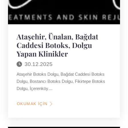
Ataşehir, Ünalan, Bağdat
Caddesi Botoks, Dolgu
Yapan Klinikler
30.12.2025
Ataşehir Botoks Dolgu, Bağdat Caddesi Botoks
Dolgu, Bostancı Botoks Dolgu, Fikirtepe Botoks
Dolgu, İçerenköy…
OKUMAK İÇIN
HAKKINDA
ATAŞEHIR,
ÜNALAN,
BAĞDAT
CADDESI