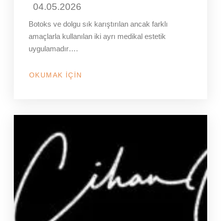
04.05.2026
Botoks ve dolgu sık karıştırılan ancak farklı
amaçlarla kullanılan iki ayrı medikal estetik
uygulamadır….
OKUMAK İÇIN
HAKKINDA
BOTOKS
MU
DOLGU
MU?
HANGI
DURUMDA
HANGISI
TERCIH
EDILIR?