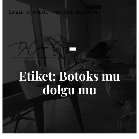
Emaar, İSTANBUL
+
90 (530) 341 24 54
Etiket:
Botoks mu
dolgu mu