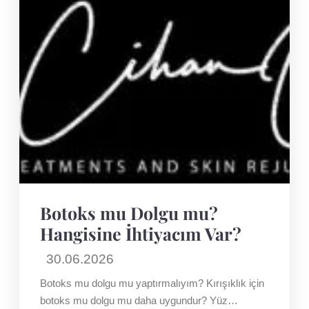
Botoks mu Dolgu mu?
Hangisine İhtiyacım Var?
30.06.2026
Botoks mu dolgu mu yaptırmalıyım? Kırışıklık için
botoks mu dolgu mu daha uygundur? Yüz…