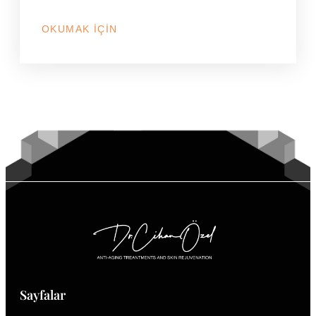
OKUMAK İÇIN
HAKKINDA
BOTOKS
MU
DOLGU
MU?
HANGISINE
İHTIYACIM
VAR?
Sayfalar