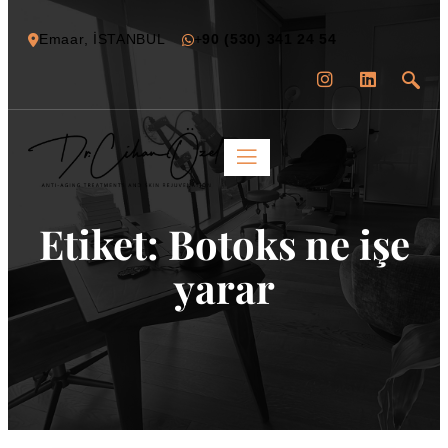
Emaar, İSTANBUL
+
90 (530) 341 24 54
Etiket:
Botoks ne işe
yarar