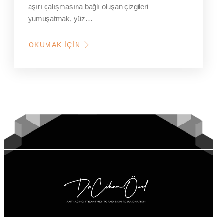
aşırı çalışmasına bağlı oluşan çizgileri
yumuşatmak, yüz…
OKUMAK İÇIN
HAKKINDA
BOTOKS
NE
İŞE
YARAR