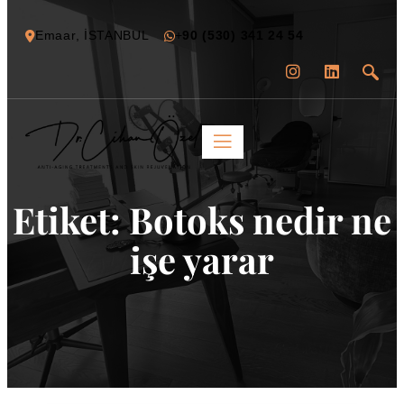
Emaar, İSTANBUL
+
90 (530) 341 24 54
Etiket:
Botoks nedir ne
işe yarar