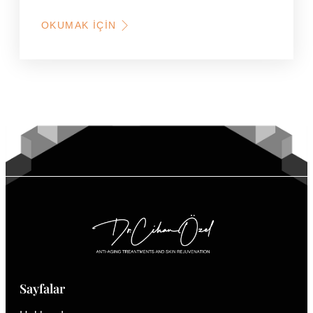
OKUMAK İÇIN
HAKKINDA
BOTOKS
NE
İŞE
YARAR
Sayfalar