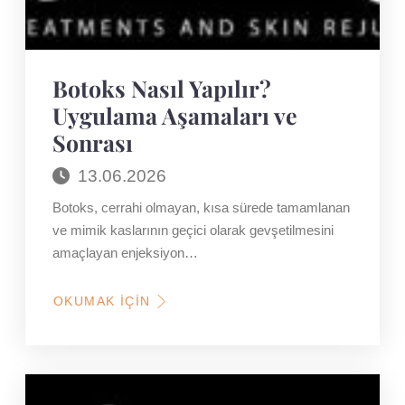
Botoks Nasıl Yapılır?
Uygulama Aşamaları ve
Sonrası
13.06.2026
Botoks, cerrahi olmayan, kısa sürede tamamlanan
ve mimik kaslarının geçici olarak gevşetilmesini
amaçlayan enjeksiyon…
OKUMAK İÇIN
HAKKINDA
BOTOKS
NASIL
YAPILIR?
UYGULAMA
AŞAMALARI
VE