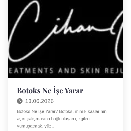
SONRASI
Botoks Ne İşe Yarar
13.06.2026
Botoks Ne İşe Yarar? Botoks, mimik kaslarının
aşırı çalışmasına bağlı oluşan çizgileri
yumuşatmak, yüz…