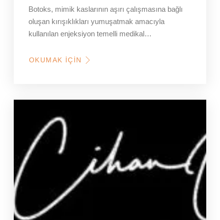
Botoks, mimik kaslarının aşırı çalışmasına bağlı
oluşan kırışıklıkları yumuşatmak amacıyla
kullanılan enjeksiyon temelli medikal…
OKUMAK İÇIN
HAKKINDA
BOTOKS
NEDIR,
NE
İŞE
YARAR
VE
KIMLER
İÇIN
UYGUNDUR?