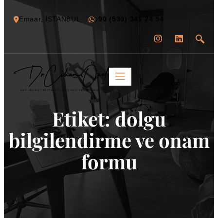
Emaar, İSTANBUL
+
90 (530) 341 24 54
Etiket:
dolgu
bilgilendirme ve onam
formu