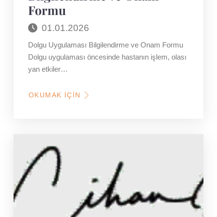
Formu
01.01.2026
Dolgu Uygulaması Bilgilendirme ve Onam Formu
Dolgu uygulaması öncesinde hastanın işlem, olası
yan etkiler…
OKUMAK İÇIN
HAKKINDA
DOLGU
UYGULAMASI
BILGILENDIRME
VE
ONAM
FORMU