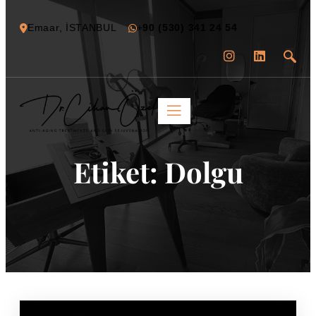
Emaar, İSTANBUL
+
90 (530) 341 24 54
Etiket:
Dolgu