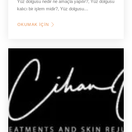
Yüz dolgusu nedir ne amaçla yapılır?, Yüz dolgusu
kalıcı bir işlem midir?, Yüz dolgusu…
OKUMAK İÇIN
HAKKINDA
YÜZ
DOLGUSU
(DERMAL
DOLGU)
HAKKINDA
EN
ÇOK
SORULAN
SORULAR