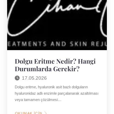
Dolgu Eritme Nedir? Hangi
Durumlarda Gerekir?
17.05.2026
Dolgu eritme, hyaluronik asit bazlı dolguların
hyaluronidaz adlı enzimle parçalanarak azaltılması
veya tamamen çözülmesi…
OKUMAK İÇIN