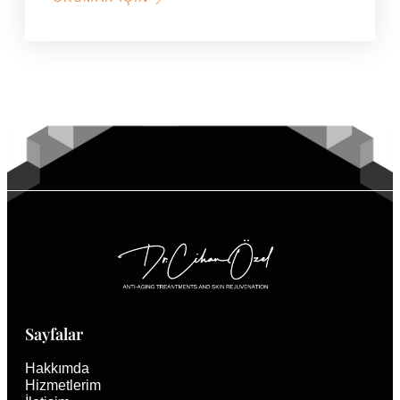
HAKKINDA
DOLGU
ERITME
NEDIR?
HANGI
DURUMLARDA
GEREKIR?
Sayfalar
Hakkımda
Hizmetlerim