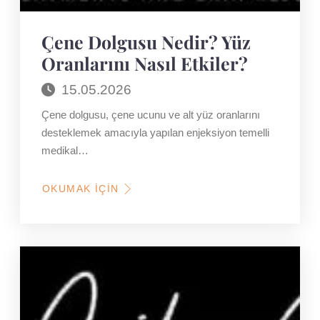
Çene Dolgusu Nedir? Yüz
Oranlarını Nasıl Etkiler?
15.05.2026
Çene dolgusu, çene ucunu ve alt yüz oranlarını
desteklemek amacıyla yapılan enjeksiyon temelli
medikal…
OKUMAK İÇIN
HAKKINDA
ÇENE
DOLGUSU
NEDIR?
YÜZ
ORANLARINI
NASIL
ETKILER?