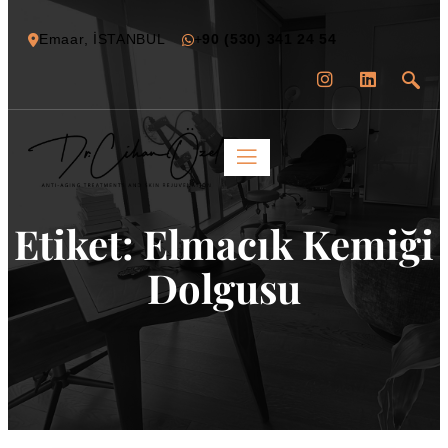
Emaar, İSTANBUL
+
90 (530) 341 24 54
Etiket:
Elmacık Kemiği
Dolgusu