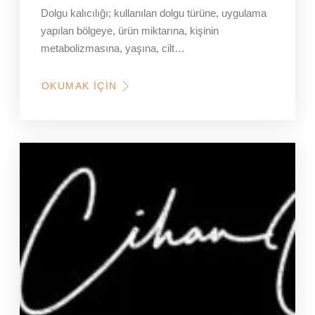
Dolgu kalıcılığı; kullanılan dolgu türüne, uygulama
yapılan bölgeye, ürün miktarına, kişinin
metabolizmasına, yaşına, cilt…
OKUMAK İÇIN
HAKKINDA
DOLGU
KALICILIĞI
NEYE
BAĞLIDIR?