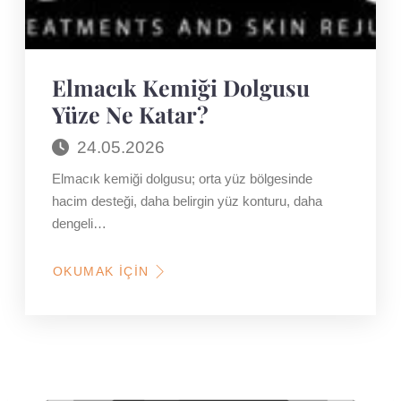
Elmacık Kemiği Dolgusu
Yüze Ne Katar?
24.05.2026
Elmacık kemiği dolgusu; orta yüz bölgesinde
hacim desteği, daha belirgin yüz konturu, daha
dengeli…
OKUMAK İÇIN
HAKKINDA
ELMACIK
KEMIĞI
DOLGUSU
YÜZE
NE
KATAR?