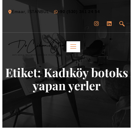
Emaar, İSTANBUL
+
90 (530) 341 24 54
Etiket:
Kadıköy botoks
yapan yerler