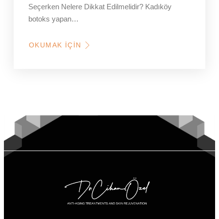
Seçerken Nelere Dikkat Edilmelidir? Kadıköy
botoks yapan…
OKUMAK İÇIN
HAKKINDA
KADIKÖY
BOTOKS
YAPAN
YERLER