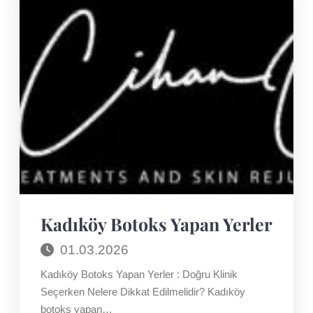
Kadıköy Botoks Yapan Yerler
01.03.2026
Kadıköy Botoks Yapan Yerler : Doğru Klinik
Seçerken Nelere Dikkat Edilmelidir? Kadıköy
botoks yapan…