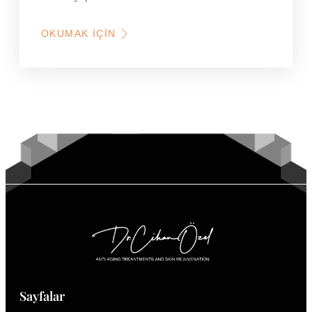
OKUMAK İÇIN
HAKKINDA
KADIKÖY
BOTOKS
YAPAN
YERLER
Sayfalar