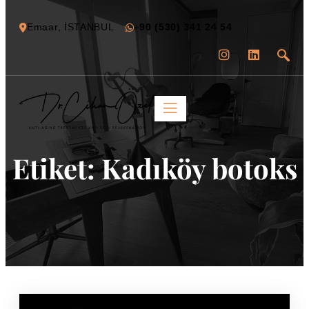
Emaar, İSTANBUL
+
90 (530) 341 24 54
Etiket:
Kadıköy botoks