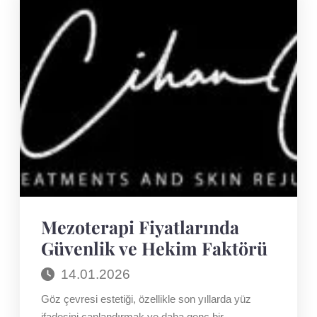
Mezoterapi Fiyatlarında
Güvenlik ve Hekim Faktörü
14.01.2026
Göz çevresi estetiği, özellikle son yıllarda yüz
ifadesini canlandırmak ve daha genç bir