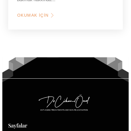
OKUMAK İÇIN
HAKKINDA
İSTANBUL’DA
BOTOKS,
DOLGU
VE
MEZOTERAPI
YAPTIRMADAN
ÖNCE
NELERE
DIKKAT
EDILMELIDIR?
Sayfalar