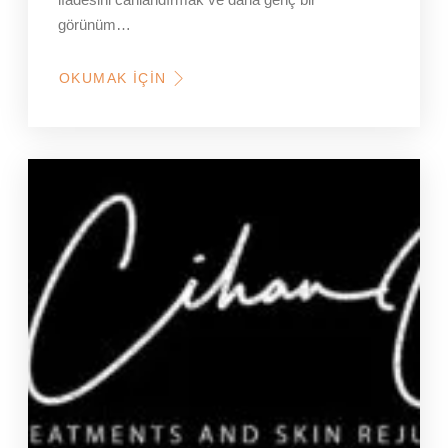
görünüm…
OKUMAK İÇIN
HAKKINDA
MEZOTERAPI
FIYATLARINDA
GÜVENLIK
VE
HEKIM
FAKTÖRÜ