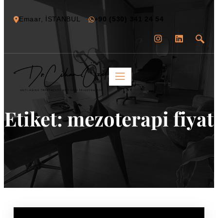
Emaar, İSTANBUL
+
90 (530) 341 24 54
Etiket:
mezoterapi fiyat