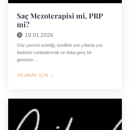
Saç Mezoterapisi mi, PRP
mi?
19.01.2026
Göz çevresi estetiği, özellikle son yıllarda yüz
ifadesini canlandırmak ve daha genç bir
görünüm…
OKUMAK İÇIN
HAKKINDA
SAÇ
MEZOTERAPISI
MI,
PRP
MI?