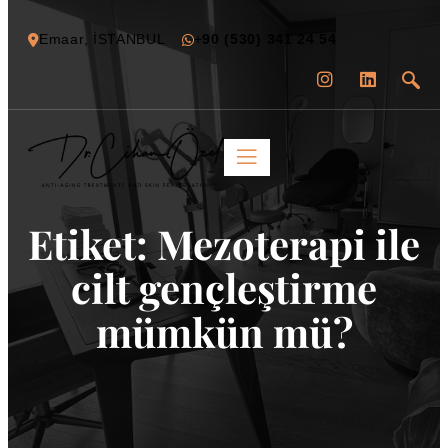
Emaar, İSTANBUL
+
90 (530) 341 24 54
Etiket:
Mezoterapi ile
cilt gençleştirme
mümkün mü?