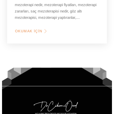
mezoterapi nedir, mezoterapi fiyatları, mezoterapi
zararları, saç mezoterapisi nedir, göz altı
mezoterapisi, mezoterapi yaptıranlar,…
OKUMAK İÇIN
HAKKINDA
MEZOTERAPI
HAKKINDA
EN
ÇOK
SORULAN
SORULAR