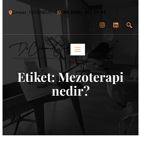
Emaar, İSTANBUL
+
90 (530) 341 24 54
Etiket:
Mezoterapi
nedir?