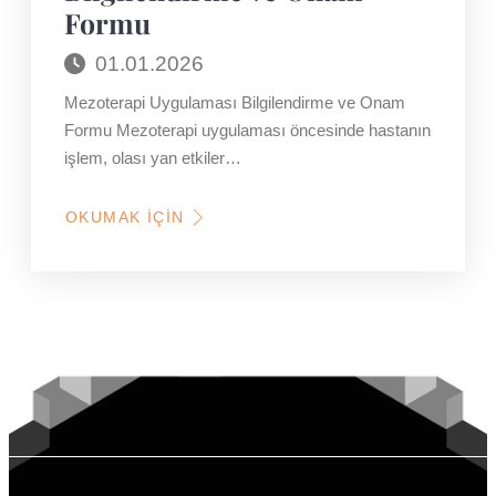
Formu
01.01.2026
Mezoterapi Uygulaması Bilgilendirme ve Onam
Formu Mezoterapi uygulaması öncesinde hastanın
işlem, olası yan etkiler…
OKUMAK İÇIN
HAKKINDA
MEZOTERAPI
UYGULAMASI
BILGILENDIRME
VE
ONAM
FORMU