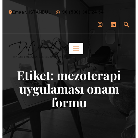
Emaar, İSTANBUL
+
90 (530) 341 24 54
Etiket:
mezoterapi
uygulaması onam
formu