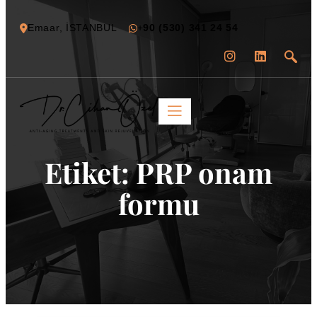
Emaar, İSTANBUL
+
90 (530) 341 24 54
Etiket:
PRP onam
formu