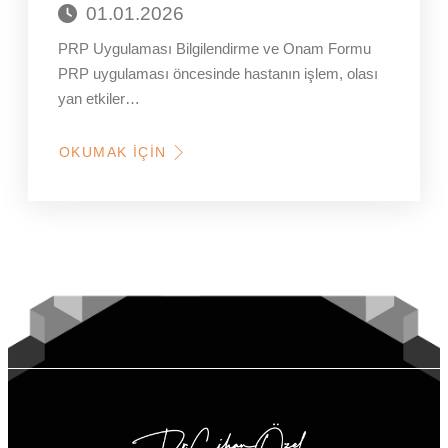
01.01.2026
PRP Uygulaması Bilgilendirme ve Onam Formu
PRP uygulaması öncesinde hastanın işlem, olası
yan etkiler…
OKUMAK İÇIN
HAKKINDA
PRP
UYGULAMASI
BILGILENDIRME
VE
ONAM
FORMU