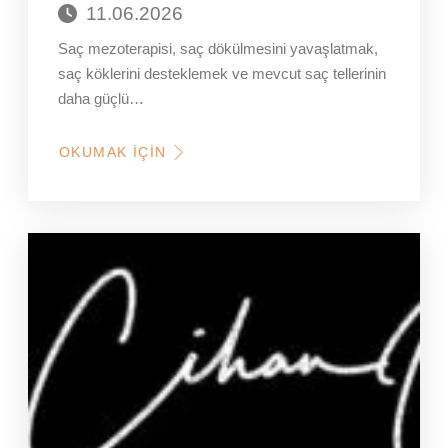
11.06.2026
Saç mezoterapisi, saç dökülmesini yavaşlatmak,
saç köklerini desteklemek ve mevcut saç tellerinin
daha güçlü…
OKUMAK İÇIN
HAKKINDA
SAÇ
MEZOTERAPISI
NEDIR?
SAÇ
DÖKÜLMESINDE
NASIL
DESTEK
SAĞLAR?