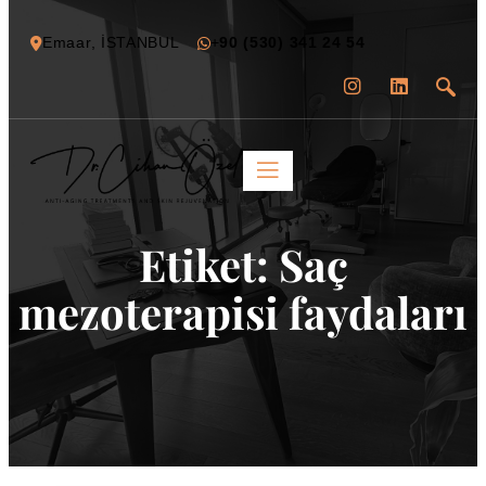
Emaar, İSTANBUL
+
90 (530) 341 24 54
Etiket:
Saç
mezoterapisi faydaları