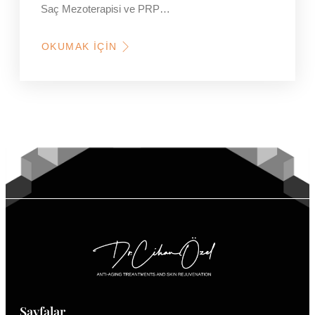
Saç Mezoterapisi ve PRP…
OKUMAK İÇIN
HAKKINDA
SAÇLARIM
ESKISI
KADAR
GÜR
DEĞIL,
NE
YAPABILIRIM?
Sayfalar