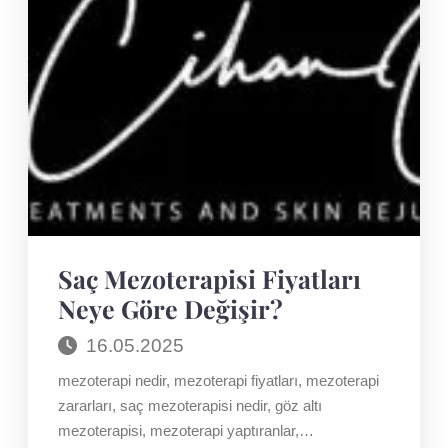
Saç Mezoterapisi Fiyatları
Neye Göre Değişir?
16.05.2025
mezoterapi nedir, mezoterapi fiyatları, mezoterapi
zararları, saç mezoterapisi nedir, göz altı
mezoterapisi, mezoterapi yaptıranlar,…