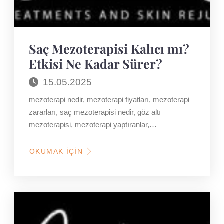
Saç Mezoterapisi Kalıcı mı?
Etkisi Ne Kadar Sürer?
15.05.2025
mezoterapi nedir, mezoterapi fiyatları, mezoterapi
zararları, saç mezoterapisi nedir, göz altı
mezoterapisi, mezoterapi yaptıranlar,…
OKUMAK İÇIN
HAKKINDA
SAÇ
MEZOTERAPISI
KALICI
MI?
ETKISI
NE
KADAR
SÜRER?