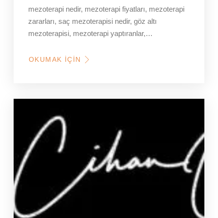
mezoterapi nedir, mezoterapi fiyatları, mezoterapi
zararları, saç mezoterapisi nedir, göz altı
mezoterapisi, mezoterapi yaptıranlar,…
OKUMAK İÇIN
HAKKINDA
SAÇ
MEZOTERAPISI
SAÇ
ÇIKARIR
MI?