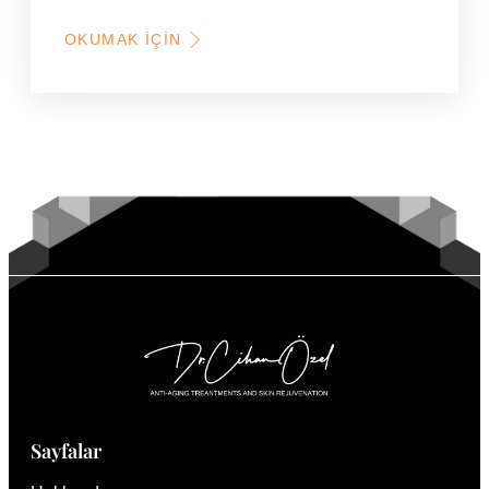
OKUMAK İÇIN
HAKKINDA
SAÇ
MEZOTERAPISI
FIYATLARI
NEYE
GÖRE
DEĞIŞIR?
Sayfalar