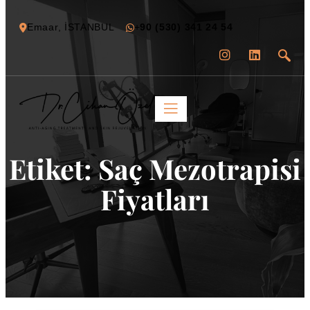
Emaar, İSTANBUL
+
90 (530) 341 24 54
Etiket:
Saç Mezotrapisi
Fiyatları